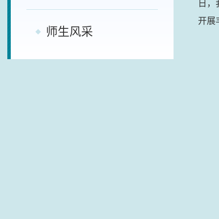
日，
开展
师生风采