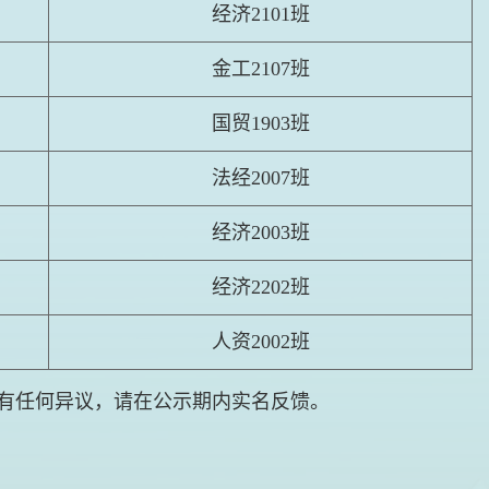
经济
2101
班
金工
2107
班
国贸
1903
班
法经
2007
班
经济
2003
班
经济
2202
班
人资
2002
班
有任何异议，请在公示期内实名反馈。