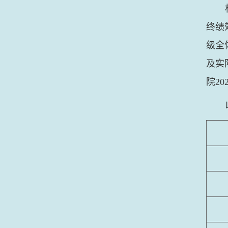
终绩
级全
及实
院
20