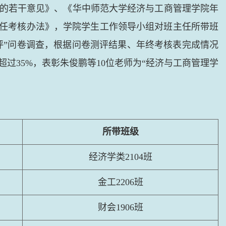
的若干意见》、《华中师范大学经济与工商管理学院年
任考核办法》，学院学生工作领导小组对班主任所带班
评”问卷调查，根据问卷测评结果、年终考核表完成情况
超过
35%
，表彰朱俊鹏等
10
位老师为“经济与工商管理学
所带班级
经济学类
2104
班
金工
2206
班
财会
1906
班