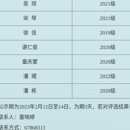
吴
琼
2021
级
宋
琴
2021
级
徐
佳
2019
级
谌仁俊
2020
级
童庆蒙
2020
级
潘
珺
2022
级
潘
栋
2020
级
公示期为
2023
年
2
月
12
日至
14
日，为期
3
天，若对评选结果
联系人：雷晓婷
联系方式：
67868313