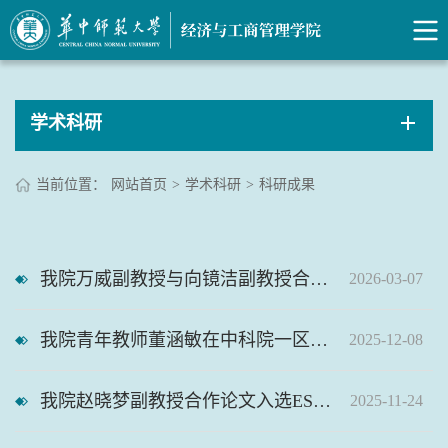
学术科研
当前位置：
网站首页
>
学术科研
>
科研成果
我院万威副教授与向镜洁副教授合作论文在Transport Policy发表
2026-03-07
我院青年教师董涵敏在中科院一区TOP期刊Business Strategy and the Environment发表封面论文
2025-12-08
我院赵晓梦副教授合作论文入选ESI高被引数据库
2025-11-24